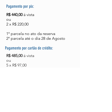
Pagamento por pix:
R$ 440,00
á vista
ou
2 x R$ 220,00
1º parcela no ato da reserva
2º parcela até o dia 28 de Agosto
Pagamento por cartão de crédito:
R$ 485,00
á vista
ou
5 x R$ 97,00
EMBARQUES
19h00 - São José dos Campos (
Rodoviária Nova - Em frente ao hotel
Varandas)