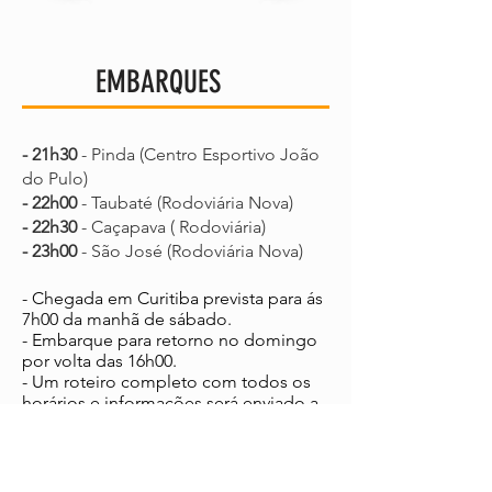
EMBARQUES
- 21h30
- Pinda (Centro Esportivo João
do Pulo)
- 22h00
- Taubaté (Rodoviária Nova)
- 22h30
- Caçapava ( Rodoviária)
- 23h00
- São José (Rodoviária Nova)
- Chegada em Curitiba prevista para ás
7h00 da manhã de sábado.
- Embarque para retorno no domingo
por volta das 16h00.
- Um roteiro completo com todos os
horários e informações será enviado a
todos os passageiros alguns dias antes
da viagem.