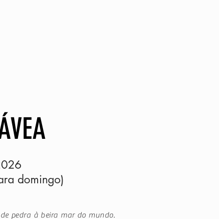
NS
CONTATO
ÁVEA
2026
ara domingo)
 de pedra à beira mar do mundo.