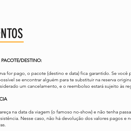
NTOS
E PACOTE/DESTINO:
rva for pago, o pacote (destino e data) fica garantido. Se você p
ossível se encontrar alguém para te substituir na reserva origin
iderado um cancelamento, e o reembolso estará sujeito às regra
CIA
reça na data da viagem (o famoso no-show) e não tenha passad
sistência. Nesse caso, não há devolução dos valores pagos e 
s.​