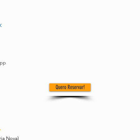
:
app
Quero Reservar!
ria Nova)